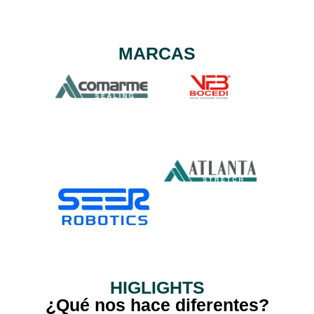
Máquinas
correcta de
-Instalación,
Máquina
reubicación
de
MARCAS
máquinas.
HIGLIGHTS
¿Qué nos hace diferentes?