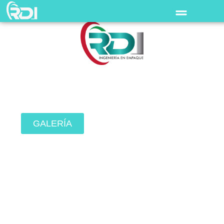
Ingeniería
en empaque
GALERÍA
CONTACTO
Especializados en Máquinas de Empaque,
Embalaje e Intralogística